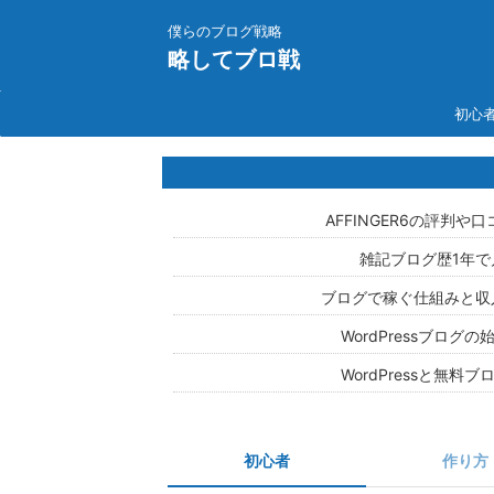
僕らのブログ戦略
略してブロ戦
初心
AFFINGER6の評判
雑記ブログ歴1年で
ブログで稼ぐ仕組みと収
WordPressブロ
WordPressと無
初心者
作り方