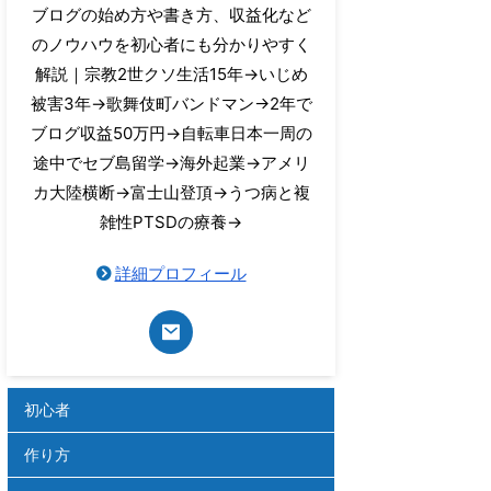
ブログの始め方や書き方、収益化など
のノウハウを初心者にも分かりやすく
解説｜宗教2世クソ生活15年→いじめ
被害3年→歌舞伎町バンドマン→2年で
ブログ収益50万円→自転車日本一周の
途中でセブ島留学→海外起業→アメリ
カ大陸横断→富士山登頂→うつ病と複
雑性PTSDの療養→
詳細プロフィール
初心者
作り方