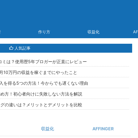
者
作り方
収益化
AF
人気記事
や口コミは？使用歴5年ブロガーが正直にレビュー
月10万円の収益を稼ぐまでにやったこと
入を得る5つの方法！今からでも遅くない理由
グの始め方！初心者向けに失敗しない方法を解説
料ブログの違いは？メリットとデメリットを比較
収益化
AFFINGER